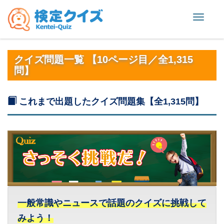
Toggle
naviga
クイズ問題一覧 【10ページ目／全1,315
問】
これまで出題したクイズ問題集【全1,315問】
一般常識やニュースで話題のクイズに挑戦して
みよう！