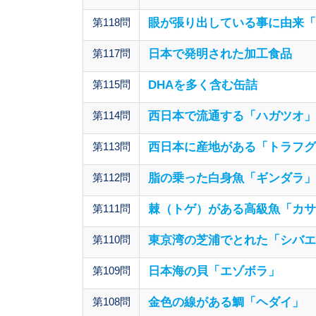
第118問
眼が張り出している事に由来「
第117問
日本で発明された加工食品
第115問
DHAを多く含む缶詰
第114問
西日本で流通する「ハガツオ」
第113問
西日本に産地がある「トラフグ
第112問
脂の乗った白身魚「ギンダラ」
第111問
棘（トゲ）がある高級魚「カサ
第110問
東京湾の芝浦でとれた「シバエ
第109問
日本海の貝「エゾボラ」
第108問
金色の線がある鯛「ヘダイ」