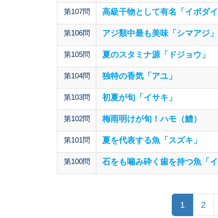
第107問
高級干物として有名「イボダイ
第106問
アジ類中最も美味「シマアジ」
第105問
夏のスタミナ源「ドジョウ」
第104問
独特の香気「アユ」
第103問
初夏が旬「イサキ」
第102問
梅雨明けが旬！ハモ（鱧）
第101問
夏を代表する魚「スズキ」
第100問
石をも噛み砕く歯を持つ魚「イ
1
2