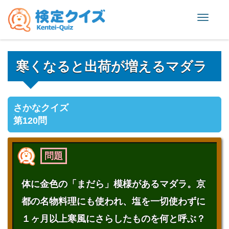
Toggle
naviga
寒くなると出荷が増えるマダラ
さかなクイズ
第120問
問題
体に金色の「まだら」模様があるマダラ。京
都の名物料理にも使われ、塩を一切使わずに
１ヶ月以上寒風にさらしたものを何と呼ぶ？