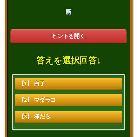
ヒントを開く
答えを選択回答↓
【1】 白子
【2】 マダラコ
【3】 棒だら