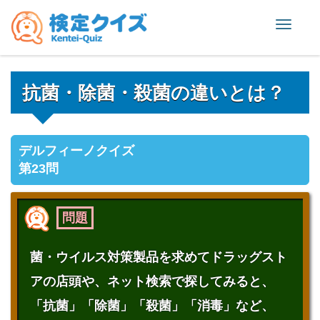
Toggle
naviga
抗菌・除菌・殺菌の違いとは？
デルフィーノクイズ
第23問
問題
菌・ウイルス対策製品を求めてドラッグスト
アの店頭や、ネット検索で探してみると、
「抗菌」「除菌」「殺菌」「消毒」など、