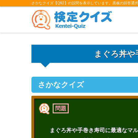
さかなクイズ【Q92】の設問を表示しています。黒板の回答選
まぐろ丼や
さかなクイズ
問題
まぐろ丼や手巻き寿司に最適なマ