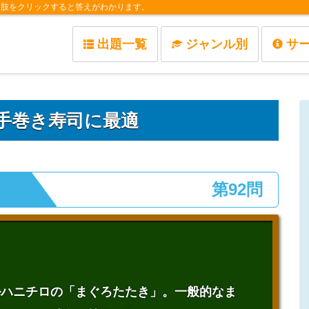
択肢をクリックすると答えがわかります。
出題一覧
ジャンル別
サ
手巻き寿司に最適
第92問
ルハニチロの「まぐろたたき」。一般的なま