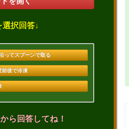
ントを開く
を選択回答↓
に沿ってスプーンで取る
8度前後で冷凍
凍
てから回答してね！