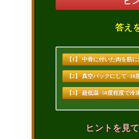
ヒ
答え
【1】 中骨に付いた肉を筋
【2】 真空パックにして−1
【3】 超低温−50度程度で冷
ヒントを見