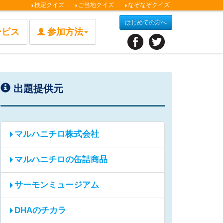
検定クイズ
ご当地クイズ
なぞなぞクイズ
はじめての方へ
ービス
参加方法
出題提供元
マルハニチロ株式会社
マルハニチロの缶詰商品
サーモンミュージアム
DHAのチカラ