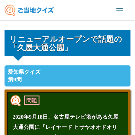
Toggl
naviga
リニューアルオープンで話題の
「久屋大通公園」
愛知県クイズ
第9問
問題
2020年9月18日、名古屋テレビ塔がある久屋
大通公園に『レイヤード ヒサヤオオドオリ