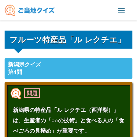
Toggl
naviga
フルーツ特産品「ル レクチエ」
新潟県クイズ
第4問
問題
新潟県の特産品「ル レクチエ（西洋梨）」
は、生産者の「○○の技術」と食べる人の「食
べごろの見極め」が重要です。