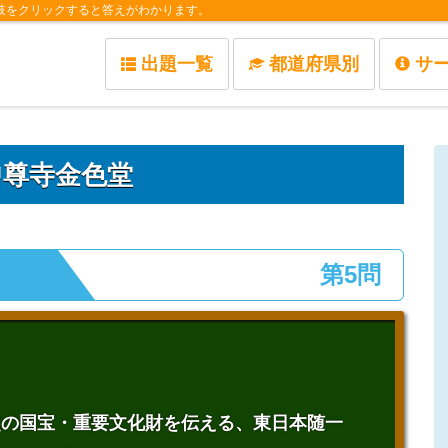
肢をクリックすると答えがわかります。
出題一覧
都道府県別
サ
中尊寺金色堂
第5問
余点の国宝・重要文化財を伝える、東日本随一