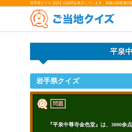
岩手県クイズ【Q5】の設問を表示しています。黒板の回答選択
平泉
岩手県クイズ
問題
『平泉中尊寺金色堂』は、3000