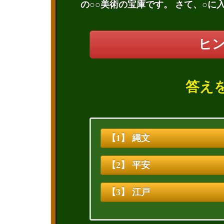
の○○美術の宝庫です。 さて、○に
ヒ
答え
【1】 縄文
【2】 平安
【3】 江戸