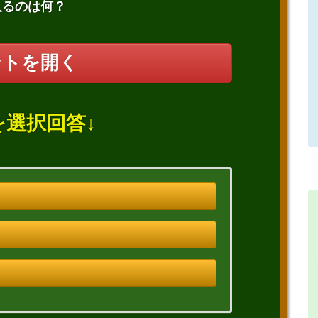
入るのは何？
ントを開く
を選択回答↓