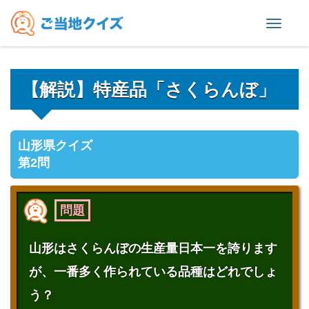
Toggl
naviga
【解説】特産品「さくらんぼ」
山形県クイズ
第2問
問題
山形はさくらんぼの生産量日本一を誇ります
が、一番多く作られている品種はどれでしょ
う？