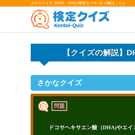
さかなクイズ【DHA ・EPAが豊富なマサバ】の解説こちら
【クイズの解説】DH
さかなクイズ
問題
ドコサヘキサエン酸（DHA)やエイ