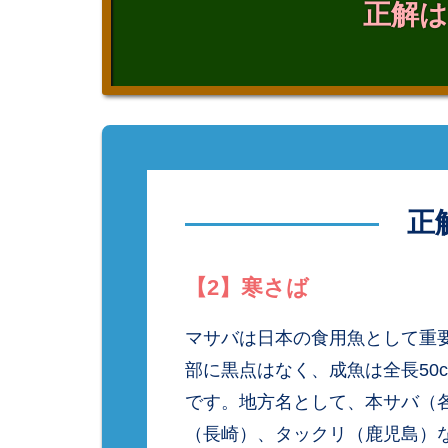
正解は
正
【2】寒さば
マサバは日本の食用魚として重
部に黒点はなく、成魚は全長50
です。地方名として、本サバ（
（長崎）、タックリ（鹿児島）