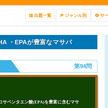
出題一覧
ジャンル別
サ
A ・EPAが豊富なマサバ
第94問
コサペンタエン酸(EPA)を豊富に含むマサ