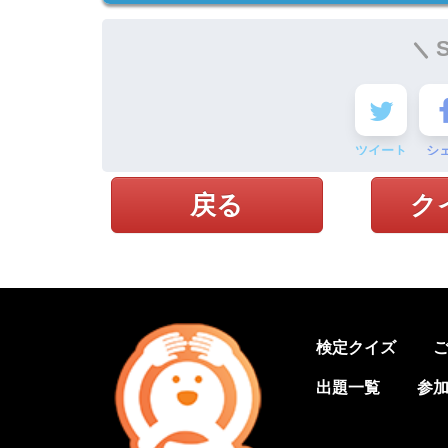
ツイート
シ
戻る
ク
検定クイズ
出題一覧
参