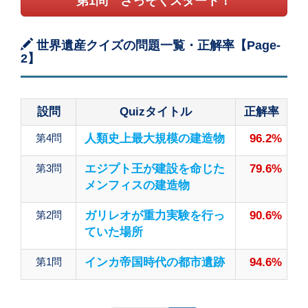
第1問 さっそくスタート！
世界遺産クイズの問題一覧・正解率【Page-
2】
設問
Quizタイトル
正解率
第4問
人類史上最大規模の建造物
96.2%
第3問
エジプト王が建設を命じた
79.6%
メンフィスの建造物
第2問
ガリレオが重力実験を行っ
90.6%
ていた場所
第1問
インカ帝国時代の都市遺跡
94.6%