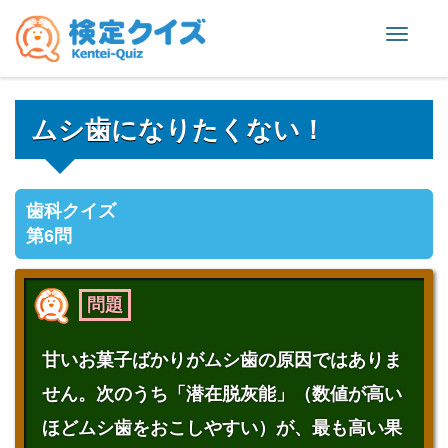
Toggle
naviga
ムシ歯になりたくない！
歯科クイズ
第6問
問題
甘いお菓子ばかりがムシ歯の原因ではありま
せん。次のうち「潜在脱灰能」（数値が高い
ほどムシ歯をおこしやすい）が、最も高い果