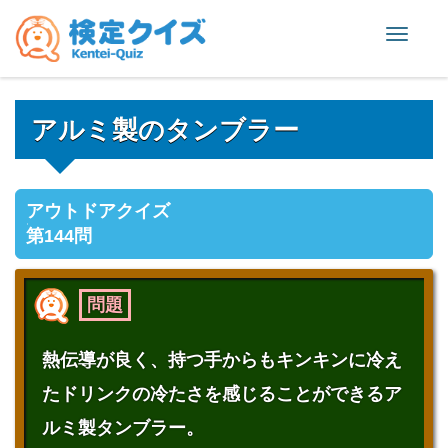
Toggle
naviga
アルミ製のタンブラー
アウトドアクイズ
第144問
問題
熱伝導が良く、持つ手からもキンキンに冷え
たドリンクの冷たさを感じることができるア
ルミ製タンブラー。