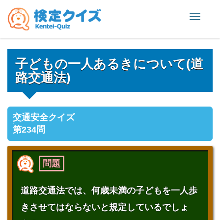
Toggle
naviga
子どもの一人あるきについて(道
路交通法)
交通安全クイズ
第234問
問題
道路交通法では、何歳未満の子どもを一人歩
きさせてはならないと規定しているでしょ