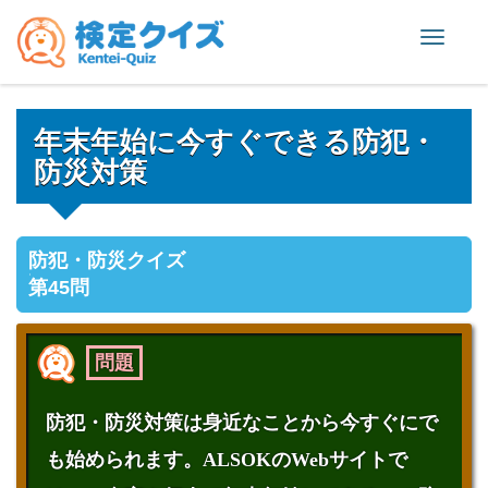
Toggle
naviga
年末年始に今すぐできる防犯・
防災対策
防犯・防災クイズ
第45問
問題
防犯・防災対策は身近なことから今すぐにで
も始められます。ALSOKのWebサイトで