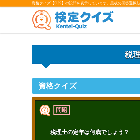
資格クイズ【Q29】の設問を表示しています。黒板の回答選択
税
資格クイズ
問題
税理士の定年は何歳でしょう？