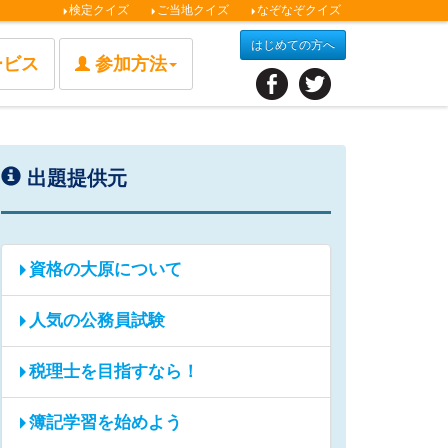
検定クイズ
ご当地クイズ
なぞなぞクイズ
はじめての方へ
ービス
参加方法
出題提供元
資格の大原について
人気の公務員試験
税理士を目指すなら！
簿記学習を始めよう