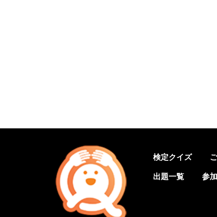
検定クイズ
出題一覧
参