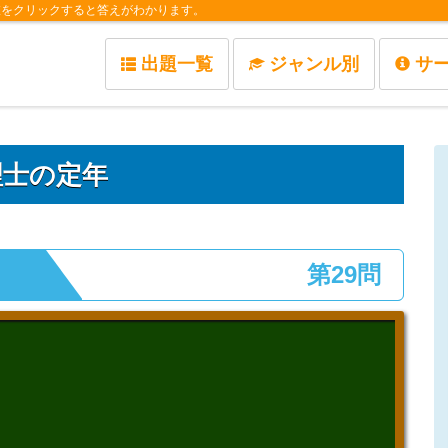
肢をクリックすると答えがわかります。
出題一覧
ジャンル別
サ
理士の定年
第29問