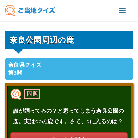
Toggl
naviga
奈良公園周辺の鹿
奈良県クイズ
第3問
問題
誰が飼ってるの？と思ってしまう奈良公園の
鹿。実は○○の鹿です。さて、○に入るのは？