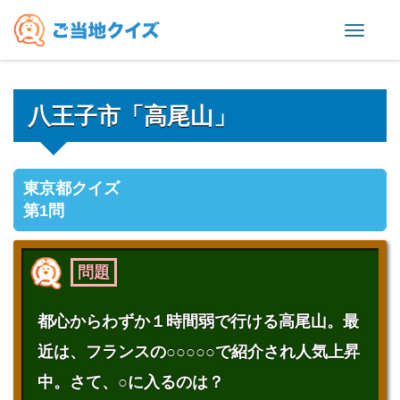
Toggl
naviga
八王子市「高尾山」
東京都クイズ
第1問
問題
都心からわずか１時間弱で行ける高尾山。最
近は、フランスの○○○○○で紹介され人気上昇
中。さて、○に入るのは？