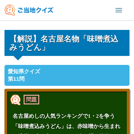
Toggl
naviga
【解説】名古屋名物「味噌煮込
みうどん」
愛知県クイズ
第11問
問題
名古屋めしの人気ランキングで1・2を争う
「味噌煮込みうどん」は、赤味噌から生まれ