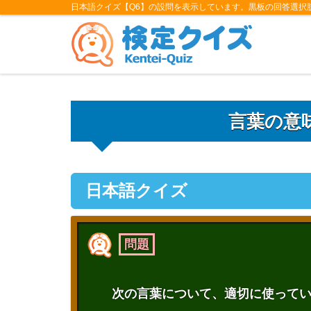
日本語クイズ【Q6】の設問を表示しています。黒板の回答選択
言葉の意
日本語クイズ
問題
次の言葉について、適切に使って