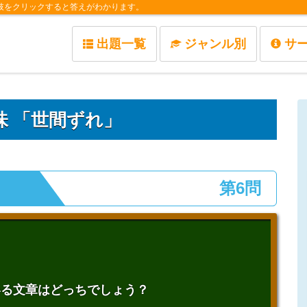
肢をクリックすると答えがわかります。
出題一覧
ジャンル別
サ
味 「世間ずれ」
第6問
いる文章はどっちでしょう？