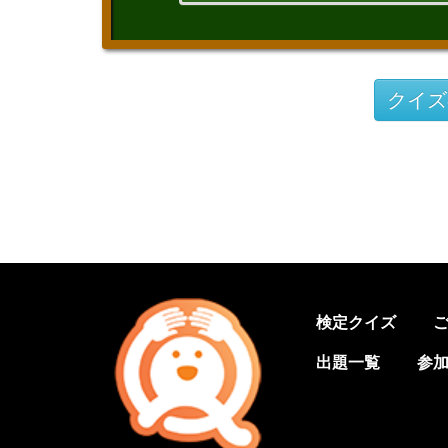
クイズ
検定クイズ
出題一覧
参