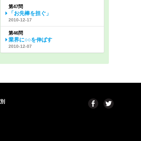
第47問
「お先棒を担ぐ」
2010-12-17
第46問
業界に○○を伸ばす
2010-12-07
県別