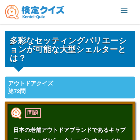
Toggle
naviga
多彩なセッティングバリエーシ
ョンが可能な大型シェルターと
は？
アウトドアクイズ
第72問
問題
日本の老舗アウトドアブランドであるキャプ