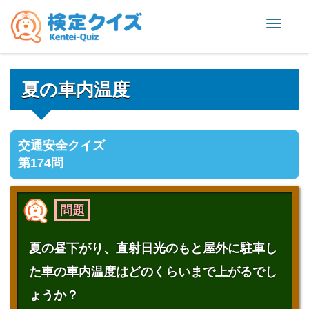
Toggle
naviga
夏の車内温度
交通安全クイズ
第174問
問題
夏の昼下がり、直射日光のもと屋外に駐車し
た車の車内温度はどのくらいまで上がるでし
ょうか？