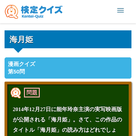
Toggle
naviga
海月姫
漫画クイズ
第50問
問題
2014年12月27日に能年玲奈主演の実写映画版
が公開される「海月姫」。さて、この作品の
タイトル「海月姫」の読み方はどれでしょ