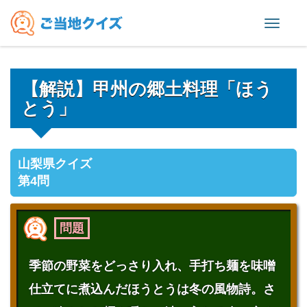
Toggl
naviga
【解説】甲州の郷土料理「ほう
とう」
山梨県クイズ
第4問
問題
季節の野菜をどっさり入れ、手打ち麺を味噌
仕立てに煮込んだほうとうは冬の風物詩。さ