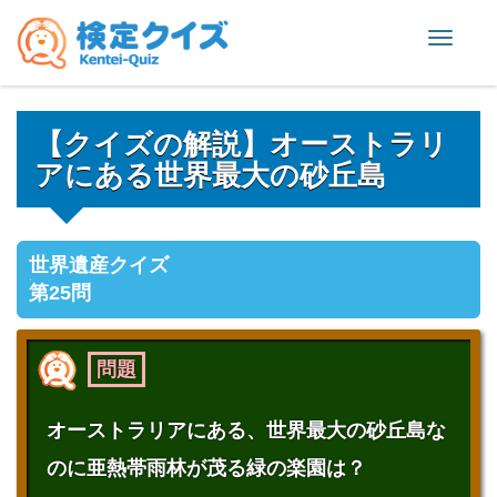
Toggle
naviga
【クイズの解説】オーストラリ
アにある世界最大の砂丘島
世界遺産クイズ
第25問
問題
オーストラリアにある、世界最大の砂丘島な
のに亜熱帯雨林が茂る緑の楽園は？