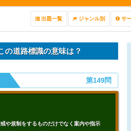
出題一覧
ジャンル別
サ
この道路標識の意味は？
第149問
警戒や規制をするものだけでなく案内や指示