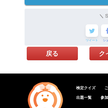
ツイート
シ
戻る
ク
検定クイズ
出題一覧
参